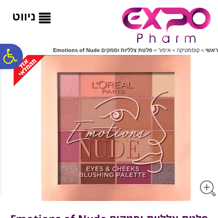
לתפריט
לתוכן
לתפריט
אתר
המרכזי
נגישות
ניווט
פ
ראשי
>
קוסמטיקה
>
איפור
>
פלטת צלליות וסמקים Emotions of Nude
סר
נג