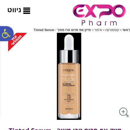
לתפריט
לתוכן
לתפריט
אתר
המרכזי
נגישות
ניווט
פ
ראשי
>
קוסמטיקה
>
איפור
>
מייק-אפ סרום טרו מאץ' - Tinted Serum
סר
נג