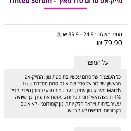
מייק-אפ סרום טרו מאץ' - Tinted Serum
מחיר משלוח: 24.9 - 39.9 ₪
79.90 ₪
על המוצר
כל העוצמה של סרום עכשיו בתוספת גוון. המייק-אפ
הראשון של לוריאל פריז שהוא גם סרום מסדרת True
Match מעניק גוון אחיד, בעל גימור טבעי באופן מיידי. מכיל
1% חומצה היאלורונית טהורה, מטפח את עורך כך שיהיה
עשיר בלחות וייראה חלק יותר. נון קומודוגני - לא אוטם
נקבוביות. מתאים לעור רגיש.