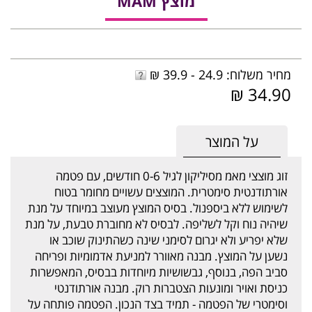
מוצץ MAM
מחיר משלוח: 24.9 - 39.9 ₪
34.90 ₪
על המוצר
זוג מוצצי מאמ מסיליקון לגיל 0-6 חודשים, עם פטמה
אורתודנטית סימטרית. המוצצים עשויים מחומר בטוח
לשימוש ללא ביספנול. בסיס המוצץ מעוצב במיוחד על מנת
שיהיה נוח וקל לשליפה. לבסיס לא מחוברת טבעת, על מנת
שלא יפריע ולא יגרום לסימני שינה כשהתינוק שוכב או
נשען על המוצץ. מבנה מאוורר למניעת אדמומיות ופריחה
סביב הפה, בנוסף, גבשושיות מיוחדות בבסיס, המאפשרות
כניסת ואויר ומונעות הצטברות רוק. מבנה אורתודנטי
וסימטרי של הפטמה - תמיד בצד הנכון. הפטמה פותחה על