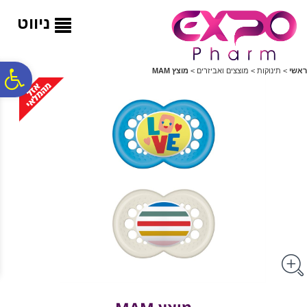
לתפריט
לתוכן
לתפריט
אתר
המרכזי
נגישות
ניווט
פ
ראשי
>
תינוקות
>
מוצצים ואביזרים
>
מוצץ MAM
סר
נג