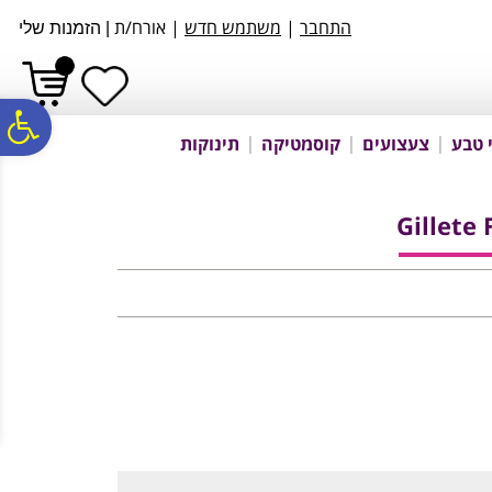
לתפריט
לתוכן
לתפריט
התחבר
|
משתמש חדש
| אורח/ת
|
הזמנות שלי
אתר
המרכזי
נגישות
פ
 טבע
צעצועים
קוסמטיקה
תינוקות
סר
Gillete 
נג