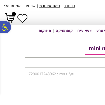
לתפריט
לתוכן
לתפריט
התחבר
|
משתמש חדש
| אורח/ת
|
הזמנות שלי
אתר
המרכזי
נגישות
פ
 טבע
צעצועים
קוסמטיקה
תינוקות
סר
mi
נג
מק"ט מוצר: 7290017243962