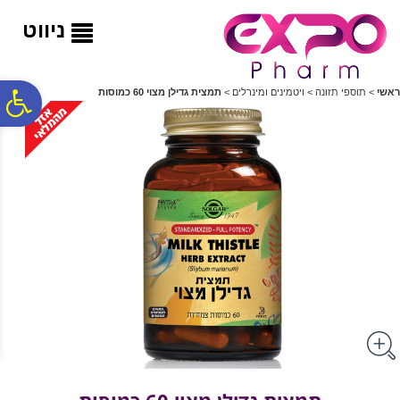
לתפריט
לתוכן
לתפריט
אתר
המרכזי
נגישות
ניווט
פ
ראשי
>
תוספי תזונה
>
ויטמינים ומינרלים
>
תמצית גדילן מצוי 60 כמוסות
סר
נג