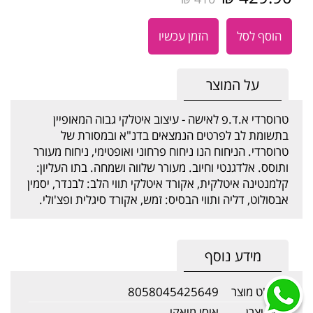
הוסף לסל
הזמן עכשיו
על המוצר
טרוסרדי א.ד.פ לאישה - עיצוב איטלקי גבוה המאופיין
בתשומת לב לפרטים הנמצאים בדנ"א ובמסורת של
טרוסרדי. הניחוח הנו ניחוח פרחוני ואופטימי, ניחוח מעורר
ותוסס. אלדגנטי וחיוב. מעורר שלווה ושמחה. בתו העליון:
קלמנטינה איטלקית, אקורד איטלקי תווי הלב: לבנדר, יסמין
אבסולוט, דליה ותווי הבסיס: זמש, אקורד סיגלית ופצ'ולי.
מידע נוסף
מק"ט מוצר
8058045425649
שם יצרן
איסי מיאקי