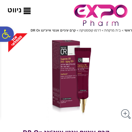
לתפריט
לתוכן
לתפריט
אתר
המרכזי
נגישות
ניווט
פ
ראשי
>
בית מרקחת
>
דרמו קוסמטיקה
>
קרם עיניים אנטי אייג'ינג DR Or
סר
נג