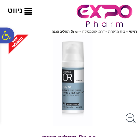
לתפריט
לתוכן
לתפריט
אתר
המרכזי
נגישות
ניווט
פ
ראשי
>
בית מרקחת
>
דרמו קוסמטיקה
>
Dr or תחליב הגנה
סר
נג