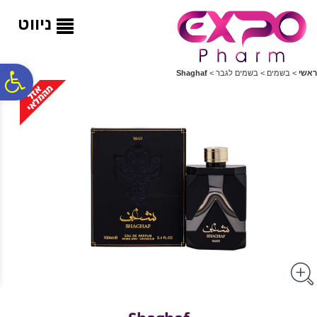
לתפריט
לתוכן
לתפריט
אתר
המרכזי
נגישות
ניווט
פ
ראשי
>
בשמים
>
בשמים לגבר
>
Shaghaf
סר
נג