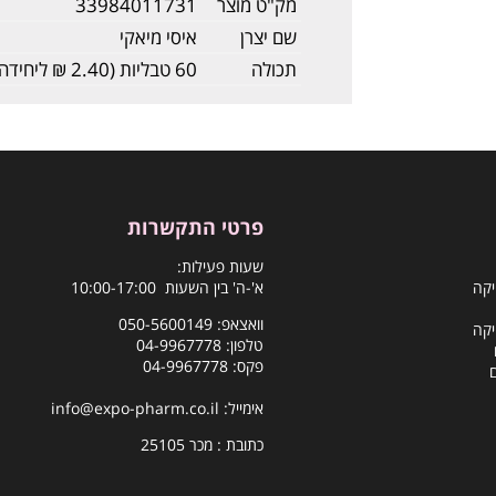
מק"ט מוצר
33984011731
שם יצרן
איסי מיאקי
תכולה
60 טבליות (2.40 ₪ ליחידה)
פרטי התקשרות
שעות פעילות:
יקה
א'-ה' בין השעות 10:00-17:00
וואצאפ:
050-5600149
יקה
טלפון:
04-9967778
פקס: 04-9967778
אימייל:
info@expo-pharm.co.il
כתובת : מכר 25105