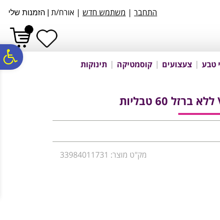
לתפריט
לתוכן
לתפריט
התחבר
|
משתמש חדש
| אורח/ת
|
הזמנות שלי
אתר
המרכזי
נגישות
פ
 טבע
צעצועים
קוסמטיקה
תינוקות
סר
נג
מק"ט מוצר: 33984011731