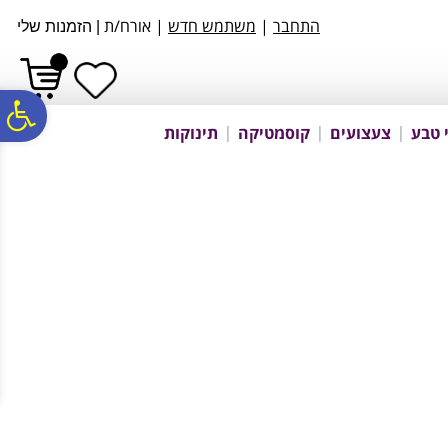
לתפריט
לתוכן
לתפריט
התחבר
|
משתמש חדש
| אורח/ת
אתר
המרכזי
נגישות
|
הזמנות שלי
פ
 טבע
צעצועים
קוסמטיקה
תינוקות
סר
נג