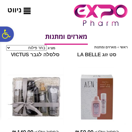
לתפריט
לתוכן
לתפריט
אתר
המרכזי
נגישות
ניווט
פ
מארזים ומתנות
ראשי
>
מארזים ומתנות
מציג
סר
סט זוג LA BELLE
סלסלה לגבר VICTUS
נג