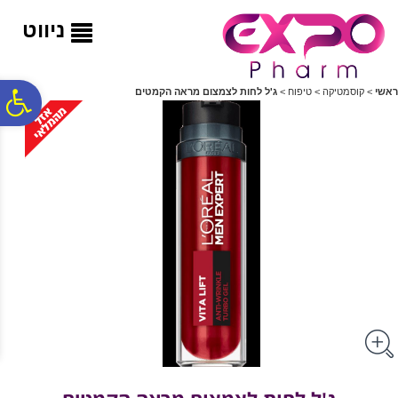
לתפריט
לתוכן
לתפריט
אתר
המרכזי
נגישות
ניווט
פ
ראשי
>
קוסמטיקה
>
טיפוח
>
ג'ל לחות לצמצום מראה הקמטים
סר
נג