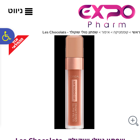
לתפריט
לתוכן
לתפריט
אתר
המרכזי
נגישות
ניווט
פ
ראשי
>
קוסמטיקה
>
איפור
>
שפתון נוזלי שוקולד - Les Chocolats
סר
נג