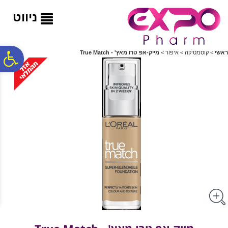
לתפריט
לתוכן
לתפריט
אתר
המרכזי
נגישות
ניווט
פ
ראשי
>
קוסמטיקה
>
איפור
>
מייק-אפ טרו מאץ' - True Match
סר
נג