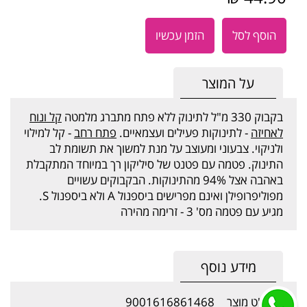
הוסף לסל
הזמן עכשיו
על המוצר
בקבוק 330 מ"ל לתינוק ללא פתח מתברג מלמטה
קל ונוח
לאחיזה
- לתינוקות פעילים ועצמאיים.
פתח רחב
- קל למילוי
ולניקוי. צבעוני ומעוצב על מנת למשוך את תשומת לב
התינוק. פטמה עם פטנט של סיליקון רך במיוחד המתקבלת
באהבה אצל 94% מהתינוקות. הבקבוקים עשויים
מפוליפרופילן ואינם מפרישים ביספנול A ולא ביספנול S.
מגיע עם פטמה מס' 3 - זרימה מהירה
מידע נוסף
מק"ט מוצר
9001616861468