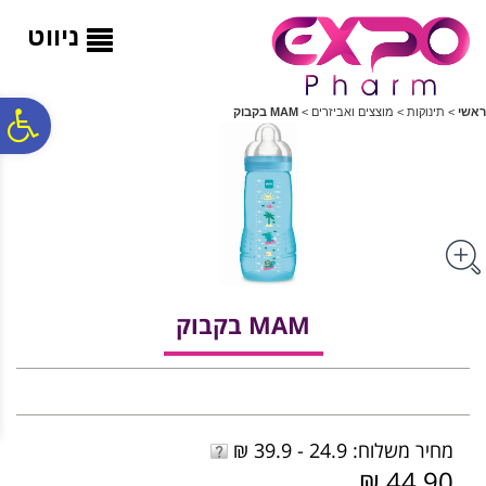
לתפריט
לתוכן
לתפריט
אתר
המרכזי
נגישות
ניווט
פ
ראשי
>
תינוקות
>
מוצצים ואביזרים
>
MAM בקבוק
סר
נג
MAM בקבוק
מחיר משלוח: 24.9 - 39.9 ₪
44.90 ₪