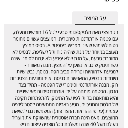
על המוצר
זוג מוצצי מאמ מלטקס/גומי טבעי לגיל 16 חודשים ומעלה,
עם פטמה אורתודנטית סימטרית. המוצצים עשויים מחומר
בטוח לשימוש שאינו מפריש ביספנול A. בסיס המוצץ
מעוצב במיוחד על מנת שיהיה נוח וקל לשליפה. לבסיס לא
מחוברת טבעת, על מנת שלא יפריע ולא יגרום לסימני שינה
כשהתינוק שוכב או נשען על המוצץ. מבנה מאוורר -
למניעת אדמומיות ופריחה סביב הפה, בנוסף, גבשושיות
מיוחדות בבסיס, המאפשרות כניסת ואויר ומונעות הצטברות
רוק. מבנה אורתודנטי וסימטרי של הפטמה - תמיד בצד
הנכון. הפטמה פותחה על ידי אורתודנטים ורופאי שיניים
והיא מותאמת בדיוק לפיו של התינוק, להתפתחות תקינה
של הלסת והחניכיים. מגיע באריזה המתאימה לסטריליזציה
עצמית (על פי ההוראות המצורפות) המשמשת גם לנשיאת
המוצצים. מאמ הינה חברה אוסטרית שמשווקת את מוצריה
בעולם מעל 40 שנה ומשלבת בכל מוצריה עיצוב חדיש