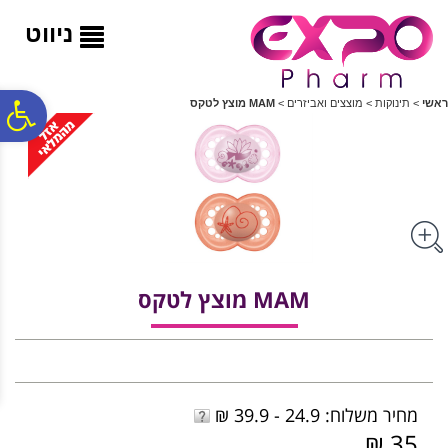
לתפריט
לתוכן
לתפריט
אתר
המרכזי
נגישות
ניווט
פ
ראשי
>
תינוקות
>
מוצצים ואביזרים
>
MAM מוצץ לטקס
סר
נג
MAM מוצץ לטקס
מחיר משלוח: 24.9 - 39.9 ₪
35 ₪