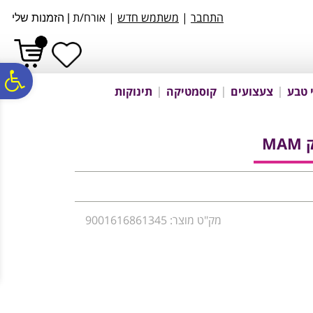
לתפריט
לתוכן
לתפריט
התחבר
|
משתמש חדש
| אורח/ת
|
הזמנות שלי
אתר
המרכזי
נגישות
פ
 טבע
צעצועים
קוסמטיקה
תינוקות
סר
MA
נג
מק"ט מוצר: 9001616861345