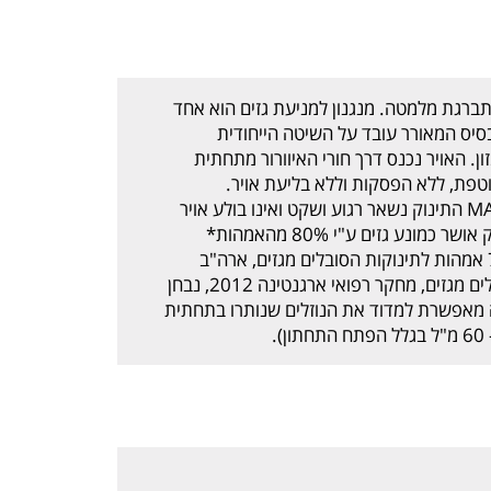
ברגת מלמטה. מנגנון למניעת גזים הוא אחד
חים החדשניים של חברת MAM. הבסיס המאורר עובד על השיטה הייחודית
 האויר נכנס דרך חורי האיוורור מתחתית
טפת, ללא הפסקות וללא בליעת אויר.
התוצאה: בהאכלה מבקבוק נגד גזים של MAM התינוק נשאר רגוע ושקט ואינו בולע אויר
ולכן גם סובל פחות מגזים וכאבי בטן. הבקבוק אושר כמונע גזים ע"י 80% מהאמהות*
(*מחקר שוק, אוסטריה 2011, נבדק עם 73 אמהות לתינוקות הסובלים מגזים, ארה"ב
2010 נבדק עם 35 אמהות לתינוקות הסובלים מגזים, מחקר רפואי ארגנטינה 2012, נבחן
כסה מאפשרת למדוד את הנוזלים שנותרו בתחתית
.