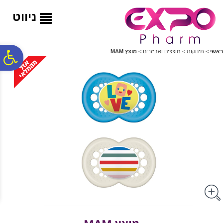
לתפריט
לתוכן
לתפריט
אתר
המרכזי
נגישות
ניווט
פ
ראשי
>
תינוקות
>
מוצצים ואביזרים
>
מוצץ MAM
סר
נג