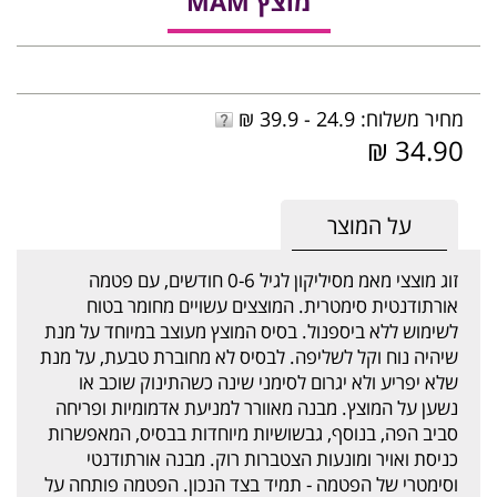
מוצץ MAM
מחיר משלוח: 24.9 - 39.9 ₪
34.90 ₪
על המוצר
זוג מוצצי מאמ מסיליקון לגיל 0-6 חודשים, עם פטמה
אורתודנטית סימטרית. המוצצים עשויים מחומר בטוח
לשימוש ללא ביספנול. בסיס המוצץ מעוצב במיוחד על מנת
שיהיה נוח וקל לשליפה. לבסיס לא מחוברת טבעת, על מנת
שלא יפריע ולא יגרום לסימני שינה כשהתינוק שוכב או
נשען על המוצץ. מבנה מאוורר למניעת אדמומיות ופריחה
סביב הפה, בנוסף, גבשושיות מיוחדות בבסיס, המאפשרות
כניסת ואויר ומונעות הצטברות רוק. מבנה אורתודנטי
וסימטרי של הפטמה - תמיד בצד הנכון. הפטמה פותחה על