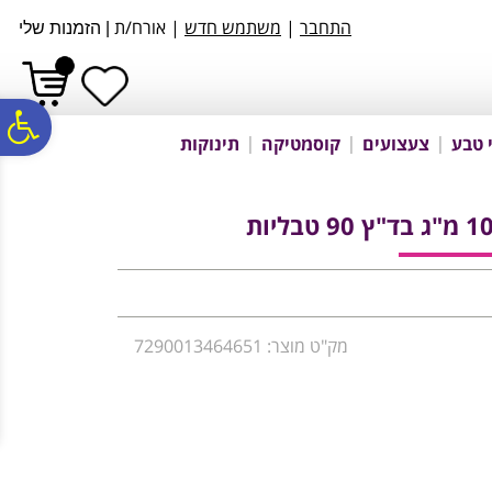
לתפריט
לתוכן
לתפריט
התחבר
|
משתמש חדש
| אורח/ת
|
הזמנות שלי
אתר
המרכזי
נגישות
פ
 טבע
צעצועים
קוסמטיקה
תינוקות
סר
נג
מק"ט מוצר: 7290013464651