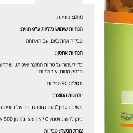
מותג:
סופהרב
הנחיות שימוש כלליות ע"פ תווית:
טבליה אחת ביום, עם הארוחה
הנחיות אחסון:
כדי לשמור על טריות המוצר ואיכותו, יש להו
הרחק מחום, אור ולחות.
תכולה:
90 טבליות
יתרונות המוצר:
משלב ויטמין C עם כמות גבוהה של ביופלבנואידים, פקעות ורדים, רוטין ותמצית אסרולה.
ניתן להשיג ויטמין C לא חומצי במינון 500 או 1,000 מ"ג.
צורת הגשה:
טבליות