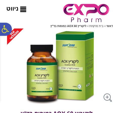
לתפריט
לתוכן
לתפריט
אתר
המרכזי
נגישות
ניווט
פ
ראשי
>
בית מרקחת
>
ליקוריץ 60 AOX כמוסות בד"ץ
סר
נג