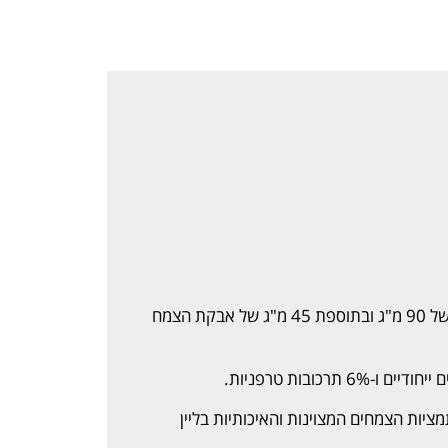
תמצית תקנית של עלי ג'ינקו בילובה במינון של 90 מ"ג ובתוספת 45 מ"ג של אבקת הצמח
מציות הצמחים המצוינות והאיכותיות בליין