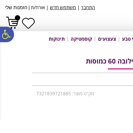
לתפריט
לתוכן
לתפריט
התחבר
|
משתמש חדש
| אורח/ת
|
הזמנות שלי
אתר
המרכזי
נגישות
פ
 טבע
צעצועים
קוסמטיקה
תינוקות
סר
6 כמוסות
נג
מק"ט מוצר: 7321839721885