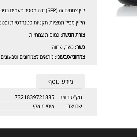
ליין צמחים זה (SFP) זכה מספר פעמים בפרס מצוינות בתחום תוספי התזונה.
הליין מכיל תמציות תקניות סטנדרטיות ופטנט PhytO2X® לשמירת פוטנטיות המו
צורת הגשה:
כמוסות צמחיות
כשר:
כשר, פרווה
צמחוני/טבעוני:
מתאים לצמחונים וטבעונים
מידע נוסף
מק"ט מוצר
7321839721885
שם יצרן
איסי מיאקי