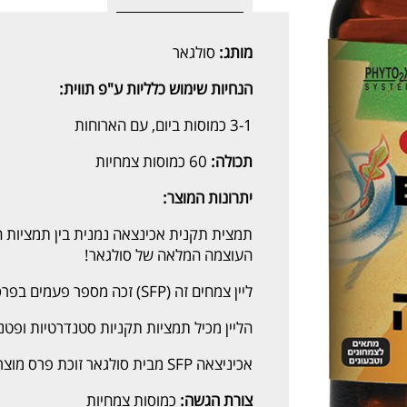
מותג:
סולגאר
הנחיות שימוש כלליות ע"פ תווית:
3-1 כמוסות ביום, עם הארוחות
תכולה:
60 כמוסות צמחיות
יתרונות המוצר:
תמצית תקנית אכינצאה נמנית בין תמציות הצ
העוצמה המלאה של סולגאר!
ליין צמחים זה (SFP) זכה מספר פעמים בפרס מצוינות בתחום תוספי התזונה.
הליין מכיל תמציות תקניות סטנדרטיות ופטנט PhytO2X® לשמירת פוטנטיות המו
אכיניצאה SFP מבית סולגאר זוכת פרס מוצר השנה הטוב ביותר לשנת 2002!
צורת הגשה:
כמוסות צמחיות