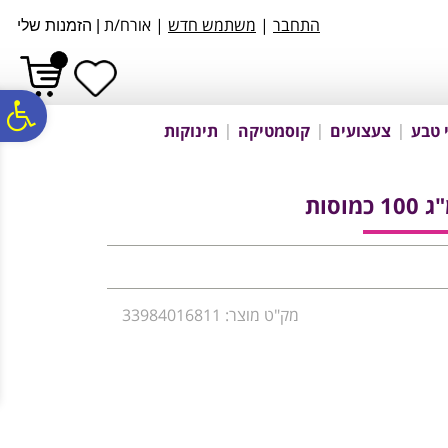
לתפריט
לתוכן
לתפריט
התחבר
|
משתמש חדש
| אורח/ת
|
הזמנות שלי
אתר
המרכזי
נגישות
פ
 טבע
צעצועים
קוסמטיקה
תינוקות
סר
נג
מק"ט מוצר: 33984016811