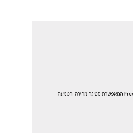
ל-ליזין של סולגאר מופקת בצורת ה-Free Form המאפשרת ספיגה מהירה והטמעה