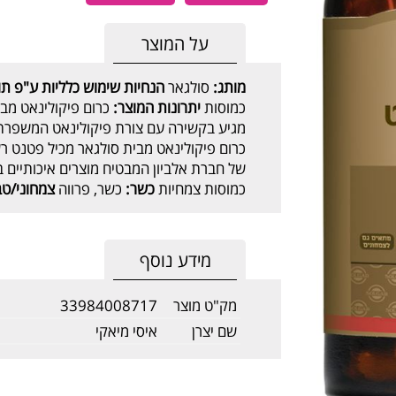
על המוצר
מותג:
סולגאר
הנחיות שימוש כלליות ע"פ תוו
כמוסות
יתרונות המוצר:
כרום פיקולינאט מבי
מגיע בקשירה עם צורת פיקולינאט המשפרת 
כרום פיקולינאט מבית סולגאר מכיל פטנט רש
של חברת אלביון המבטיח מוצרים איכותיים ב
כמוסות צמחיות
כשר:
כשר, פרווה
צמחוני/טב
מידע נוסף
מק"ט מוצר
33984008717
שם יצרן
איסי מיאקי