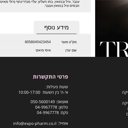
ענבר, וניל ובנזואין. בתו העליון: עליי מנדרינהף נרולי מאי
הבסיס וניל בנזואין וענבר.
מידע נוסף
מק"ט מוצר
8058045423454
שם יצרן
איסי מיאקי
פרטי התקשרות
שעות פעילות:
יקה
א'-ה' בין השעות 10:00-17:00
וואצאפ:
050-5600149
יקה
טלפון:
04-9967778
פקס: 04-9967778
אימייל:
info@expo-pharm.co.il