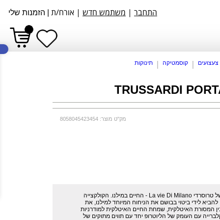
לתפריט
לתוכן
לתפריט
התחבר
|
משתמש חדש
| אורח/ת
|
הזמנות שלי
אתר
המרכזי
נגישות
פ
צעצועים
קוסמטיקה
תינוקות
ס
TRUSSARDI PORT
נ
מק"ט מוצר: 8058045423454
טרוסרדי פורטה נואבה א.ד.פ לאישה - בשמי הקולקצייה של טרוסרדי La vie Di Milano - החיים במילנו. הקולקצייה
הביא לידי ביטוי בבושם את הניחוח המיוחד למילנו, את
 בין המסורת האיטלקית, שמחת החיים האיטלקית למודרניות
רייה עם העומק של הליוטרופ יחד עם תווים מתוקים של