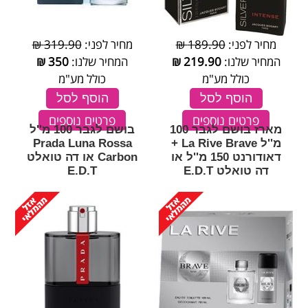
מחיר לפני:
189.90 ₪
מחיר לפני:
319.90 ₪
המחיר שלנו:
219.90
₪
המחיר שלנו:
350
₪
כולל מע"מ
כולל מע"מ
הוסף לסל
הוסף לסל
פרטים נוספים
פרטים נוספים
מארז בושם לגבר 100
בושם לגבר 100 מ''ל
מ''ל La Rive Brave +
Prada Luna Rossa
דאודורנט 150 מ''ל או
Carbon או דה טואלט
דה טואלט E.D.T
E.D.T