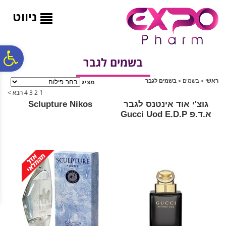
לתפריט
לתוכן
לתפריט
אתר
המרכזי
נגישות
ניווט
פ
בשמים לגבר
ראשי
>
בשמים
>
בשמים לגבר
מציג
סר
1
2
3
4
הבא >
גוצ'י אוד אינטנס לגבר
Sclupture Nikos
א.ד.פ Gucci Uod E.D.P
נג