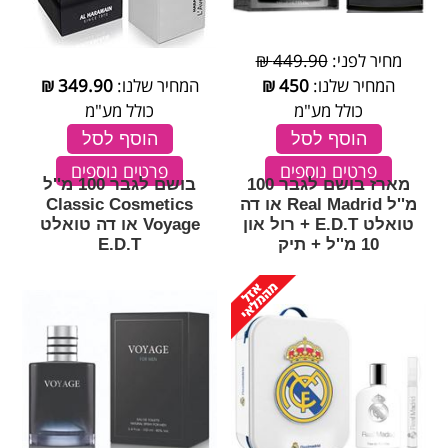
מחיר לפני:
449.90 ₪
המחיר שלנו:
450
₪
המחיר שלנו:
349.90
₪
כולל מע"מ
כולל מע"מ
הוסף לסל
הוסף לסל
פרטים נוספים
פרטים נוספים
מארז בושם לגבר 100
בושם לגבר 100 מ''ל
מ''ל Real Madrid או דה
Classic Cosmetics
טואלט E.D.T + רול און
Voyage או דה טואלט
10 מ''ל + תיק
E.D.T