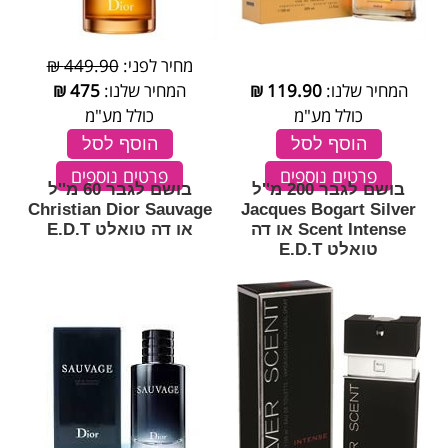
מחיר לפני:
449.90 ₪
המחיר שלנו:
119.90
₪
המחיר שלנו:
475
₪
כולל מע"מ
כולל מע"מ
הוסף לסל
הוסף לסל
פרטים נוספים
פרטים נוספים
בושם לגבר 200 מ''ל
בושם לגבר 60 מ''ל
Christian Dior Sauvage
Jacques Bogart Silver
Scent Intense או דה
או דה טואלט E.D.T
טואלט E.D.T