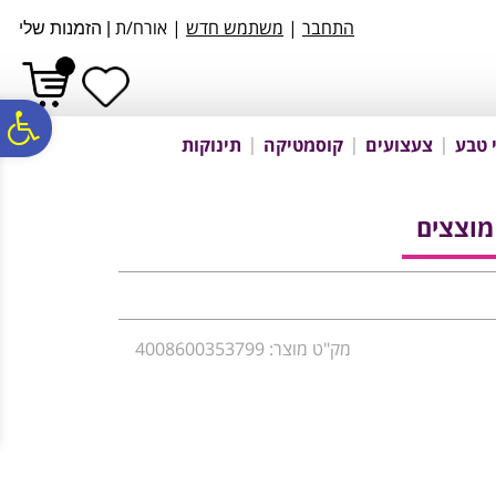
לתפריט
לתוכן
לתפריט
התחבר
|
משתמש חדש
| אורח/ת
|
הזמנות שלי
אתר
המרכזי
נגישות
פ
 טבע
צעצועים
קוסמטיקה
תינוקות
סר
נג
מק"ט מוצר: 4008600353799