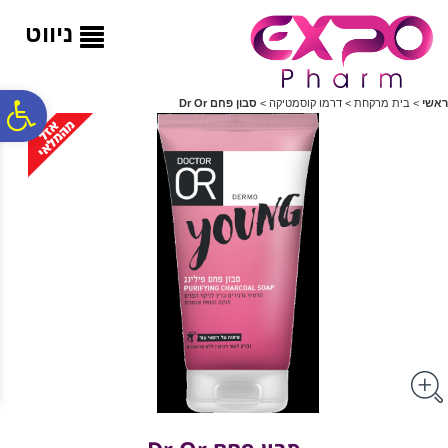
לתפריט
לתוכן
לתפריט
אתר
המרכזי
נגישות
ניווט
פ
ראשי
>
בית מרקחת
>
דרמו קוסמטיקה
>
סבון פחם Dr Or
סר
נג