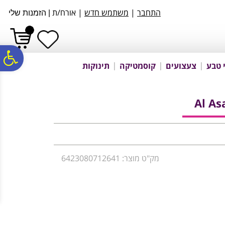
לתפריט
לתוכן
לתפריט
התחבר
|
משתמש חדש
| אורח/ת
|
הזמנות שלי
אתר
המרכזי
נגישות
פ
 טבע
צעצועים
קוסמטיקה
תינוקות
סר
Al As
נג
מק"ט מוצר: 6423080712641