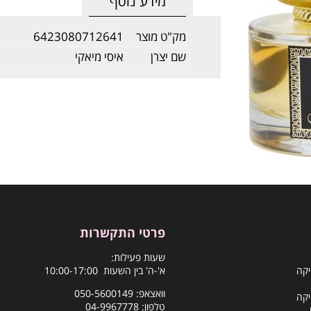
מידע נוסף
מק"ט מוצר
6423080712641
שם יצרן
איסי מיאקי
פרטי התקשרות
שעות פעילות:
יקה
א'-ה' בין השעות 10:00-17:00
וואצאפ:
050-5600149
יקה
טלפון:
04-9967778