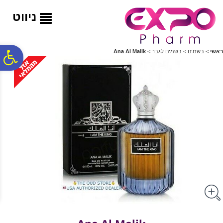
לתפריט
לתוכן
לתפריט
אתר
המרכזי
נגישות
ניווט
פ
ראשי
>
בשמים
>
בשמים לגבר
>
Ana Al Malik
סר
נג