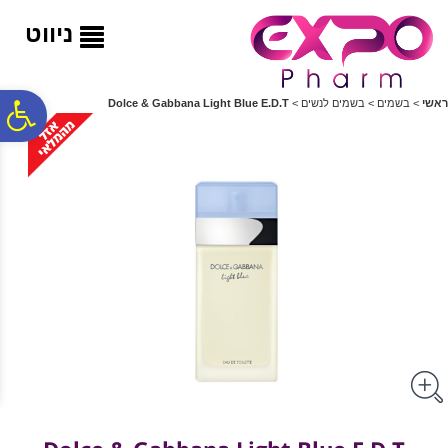
לתפריט
לתוכן
לתפריט
אתר
המרכזי
נגישות
ניווט
פ
ראשי
>
בשמים
>
בשמים לנשים
>
Dolce & Gabbana Light Blue E.D.T
סר
נג