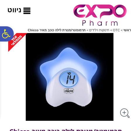
לתפריט
לתוכן
לתפריט
אתר
המרכזי
נגישות
ניווט
פ
ראשי
>
OTC
>
תינוקות וילידים
>
תרמומטר/מנורת לילה כוכב מאיר Chicco
סר
נג