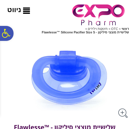
לתפריט
לתוכן
לתפריט
אתר
המרכזי
נגישות
ניווט
ראשי
>
OTC
>
תינוקות וילידים
>
פ
שלישיית מוצצי סיליקון - Flawlesse™ Silicone Pacifier Size S
סר
נג
שלישיית מוצצי סיליקון - Flawlesse™