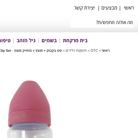
ראשי
|
מבצעים
|
יצירת קשר
בית מרקחת
בשמים
גיל הזהב
טיפוח
ראשי
>
OTC
>
תינוקות וילידים
>
סט בקבוק + מוצץ + מחזיק מוצץ - Feeding Bottle + Soother + Soother Clip Set