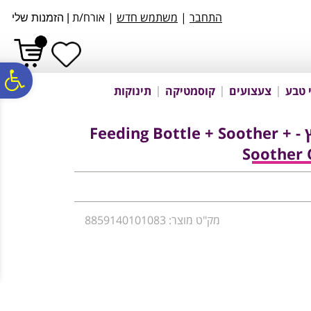
לתפריט
לתוכן
לתפריט
התחבר
|
משתמש חדש
| אורח/ת
|
הזמנות שלי
אתר
המרכזי
נגישות
פ
 טבע
צעצועים
קוסמטיקה
תינוקות
סר
סט בקבוק + מוצץ + מחזיק מוצץ - Feeding Bottle + Soother +
Soother C
נג
מק"ט מוצר: 8859140101083