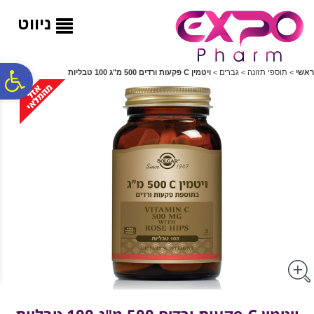
לתפריט
לתוכן
לתפריט
אתר
המרכזי
נגישות
ניווט
פ
ראשי
>
תוספי תזונה
>
גברים
>
ויטמין C פקעות ורדים 500 מ"ג 100 טבליות
סר
נג