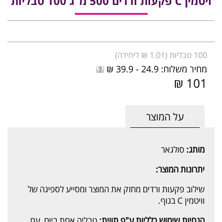
ויטמין C פקעות ורדים 500 מ"ג 100 טבליות
100 טבליות (1.01 ₪ ליחידה)
מחיר משלוח: 24.9 - 39.9 ₪
101 ₪
על המוצר
מותג:
סולגאר
יתרונות המוצר:
שילוב פקעות ורדים מחזק את המוצר ומסייע לספיגה של
וויטמין C בגוף.
הנחיות שימוש כלליות ע"פ תווית:
טבליה אחת ביום, עם