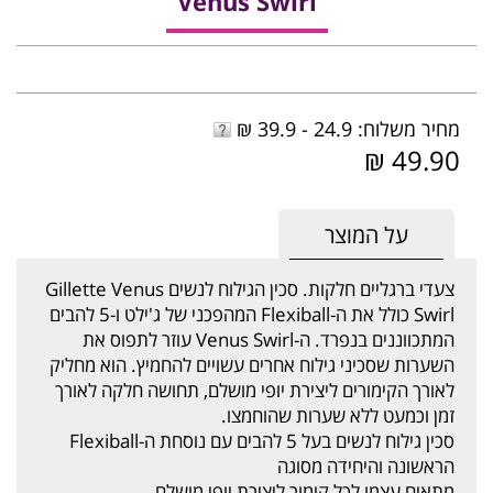
Venus Swirl
מחיר משלוח: 24.9 - 39.9 ₪
49.90 ₪
על המוצר
צעדי ברגליים חלקות. סכין הגילוח לנשים Gillette Venus
Swirl כולל את ה-Flexiball המהפכני של ג'ילט ו-5 להבים
המתכווננים בנפרד. ה-Venus Swirl עוזר לתפוס את
השערות שסכיני גילוח אחרים עשויים להחמיץ. הוא מחליק
לאורך הקימורים ליצירת יופי מושלם, תחושה חלקה לאורך
זמן וכמעט ללא שערות שהוחמצו.
סכין גילוח לנשים בעל 5 להבים עם נוסחת ה-Flexiball
הראשונה והיחידה מסוגה
מתאים עצמו לכל קימור ליצירת יופי מושלם