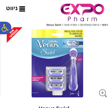
לתפריט
לתוכן
לתפריט
אתר
המרכזי
נגישות
ניווט
פ
ראשי
>
טיפוח וטואלטיקה
>
הסרת שיער
>
Venus Swirl
סר
נג