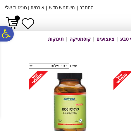
לתפריט
לתוכן
לתפריט
התחבר
|
משתמש חדש
| אורח/ת
אתר
המרכזי
נגישות
|
הזמנות שלי
פ
 טבע
צעצועים
קוסמטיקה
תינוקות
סר
מציג
נג