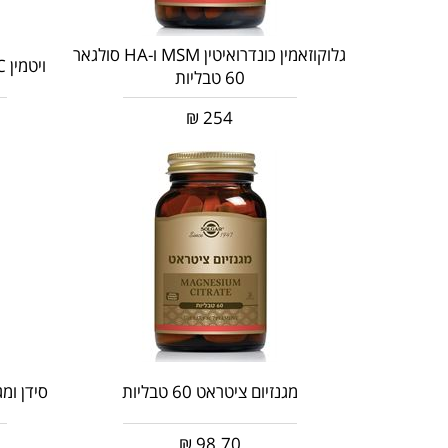
גלוקוזאמין כונדרואיטין MSM ו-HA סולגאר
ויטמין C אסטרולה 500 מ"ג 50 כמוסות
60 טבליות
₪
254
מגנזיום ציטראט 60 טבליות
סידן ומגנז
₪
98.70