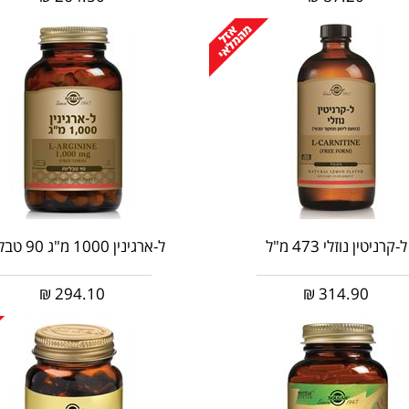
ל-קרניטין נוזלי 473 מ"ל
ל-ארגינין 1000 מ"ג 90 טבליות
₪
294.10
₪
314.90