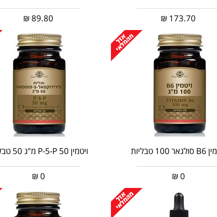
₪
89.80
₪
173.70
גאר 100 טבליות
ויטמין P-5-P 50 מ"ג 50 טבליות
₪
0
₪
0