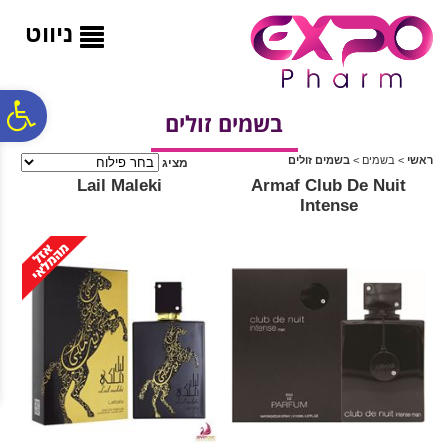
לתפריט
לתוכן
לתפריט
אתר
המרכזי
נגישות
ניווט
פ
בשמים זולים
ראשי
>
בשמים
>
בשמים זולים
מציג
סר
Lail Maleki
Armaf Club De Nuit
Intense
נג