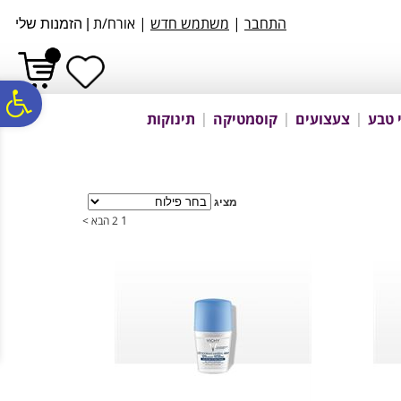
לתפריט
לתוכן
לתפריט
התחבר
|
משתמש חדש
| אורח/ת
אתר
המרכזי
נגישות
|
הזמנות שלי
פ
 טבע
צעצועים
קוסמטיקה
תינוקות
סר
מציג
נג
1
2
הבא >