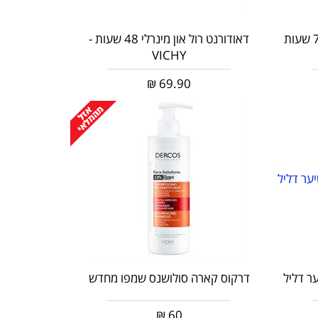
דאודורנט רול און סטרס רזיסט 72 שעות
דאודורנט רול און מינרלי 48 שעות -
VICHY
₪
69.90
ר דליל
דרקוס קארה סולושנס שמפו מחדש
₪
60