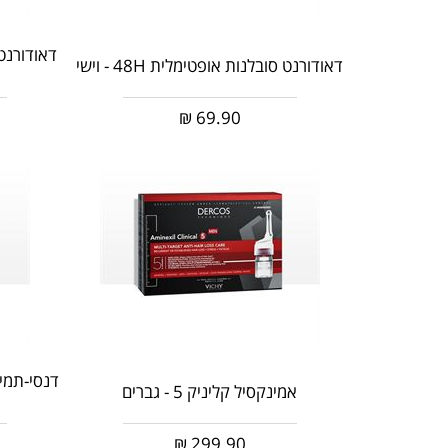
דאודורנט סובלנות אופטימלית 48H - וישי
₪
69.90
דנסי-תמי
אמינקסיל קליניק 5 - גברים
₪
299.90