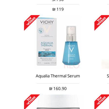
₪
119
Aqualia Thermal Serum
₪
160.90