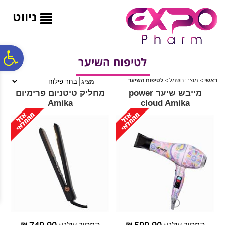
לתפריט
לתוכן
לתפריט
אתר
המרכזי
נגישות
ניווט
פ
לטיפוח השיער
ראשי
>
מוצרי חשמל
>
לטיפוח השיער
מציג
סר
מייבש שיער power
מחליק טיטניום פרימיום
Amika
cloud Amika
נג