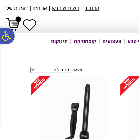
לתפריט
לתוכן
לתפריט
התחבר
|
משתמש חדש
| אורח/ת
אתר
המרכזי
נגישות
|
הזמנות שלי
פ
 טבע
צעצועים
קוסמטיקה
תינוקות
סר
מציג
נג