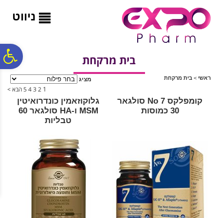
לתפריט
לתוכן
לתפריט
אתר
המרכזי
נגישות
ניווט
פ
בית מרקחת
ראשי
>
בית מרקחת
מציג
סר
1
2
3
4
5
הבא >
קומפלקס No 7 סולגאר
גלוקוזאמין כונדרואיטין
30 כמוסות
MSM ו-HA סולגאר 60
נג
טבליות