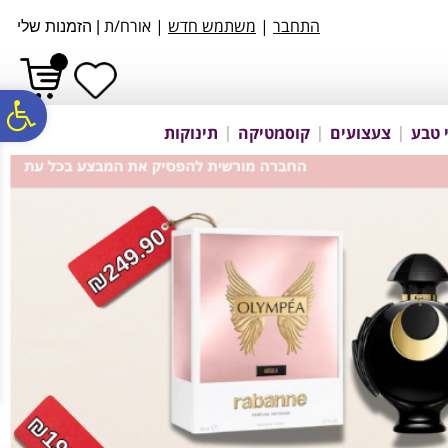
לתפריט
לתוכן
לתפריט
התחבר
|
משתמש חדש
| אורח/ת
אתר
המרכזי
נגישות
|
הזמנות שלי
פ
 טבע
צעצועים
קוסמטיקה
תינוקות
סר
נג