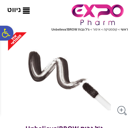
לתפריט
לתוכן
לתפריט
אתר
המרכזי
נגישות
ניווט
פ
ראשי
>
קוסמטיקה
>
איפור
>
ג'ל גבות Unbelieva'BROW
סר
נג