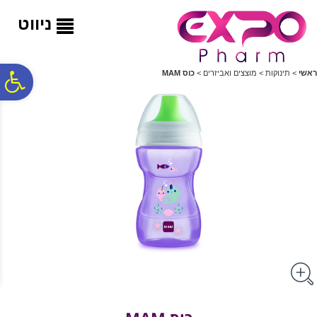
לתפריט
לתוכן
לתפריט
אתר
המרכזי
נגישות
ניווט
פ
ראשי
>
תינוקות
>
מוצצים ואביזרים
>
כוס MAM
סר
נג