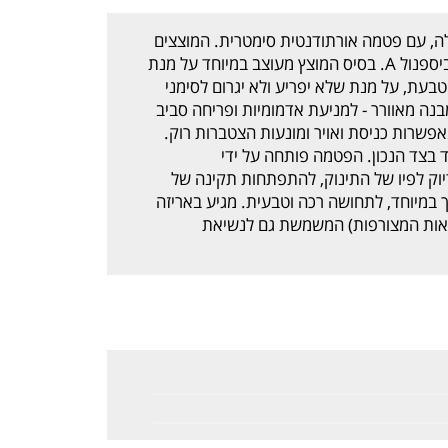
יקון לגיל 6 חודשים ומעלה, עם פטמה אורתודנטית סימטרית. המוצצים
עשויים מחומר בטוח לשימוש שאינו מפריש ביספנול A. בסיס המוצץ מעוצב במיוחד על מנת
בעת, על מנת שלא יפריע ולא יגרום לסימני
נה מאוורר - למניעת אדמומיות ופריחה סביב
פשרות כניסת ואויר ומונעות הצטברות רוק.
 בצד הנכון. הפטמה פותחה על ידי
יוק לפיו של התינוק, להתפתחות תקינה של
ך במיוחד, לתחושה רכה וטבעית. מגיע באריזה
ראות המצורפות) המשמשת גם לנשיאת