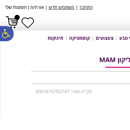
לתפריט
לתוכן
לתפריט
התחבר
|
משתמש חדש
| אורח/ת
|
הזמנות שלי
אתר
המרכזי
נגישות
פ
 טבע
צעצועים
קוסמטיקה
תינוקות
סר
ון MAM
נג
מק"ט מוצר: 9001616702747