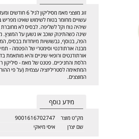
זוג מוצצי מאמ מסיל
שיהיה נוח וקל לשליפה. לבסיס לא מחוברת ט
שינה כשהתינוק שוכב או נשען על המוצץ. מב
הפה, בנוסף, גבשושיות מיוחדות בבסיס, המא
מבנה אורתודנטי וסימטרי של הפטמה - תמיד
אורתודנטים ורופאי שיניים והיא מותאמת בד
הלסת והחניכיים. פטנט של מאמ - סיליקון ר
המתאימה לסטריליזציה עצמית (על פי ההו
המוצצים.
מידע נוסף
מק"ט מוצר
9001616702747
שם יצרן
איסי מיאקי