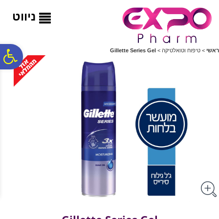
לתפריט
לתוכן
לתפריט
אתר
המרכזי
נגישות
ניווט
פ
ראשי
>
טיפוח וטואלטיקה
>
Gillette Series Gel
סר
נג